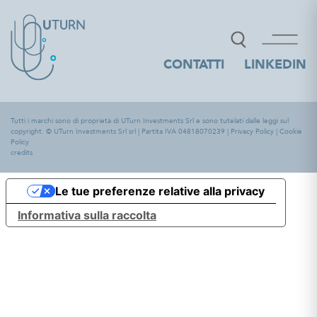
CONTATTI
LINKEDIN
Tutti i marchi sono di proprietà di UTurn Investments Srl e sono tutelati dalle leggi sul
copyright. © UTurn Investments Srl srl | Partita IVA 04818070239 |
Privacy Policy
|
Cookie
Policy
credits
Le tue preferenze relative alla privacy
Informativa sulla raccolta