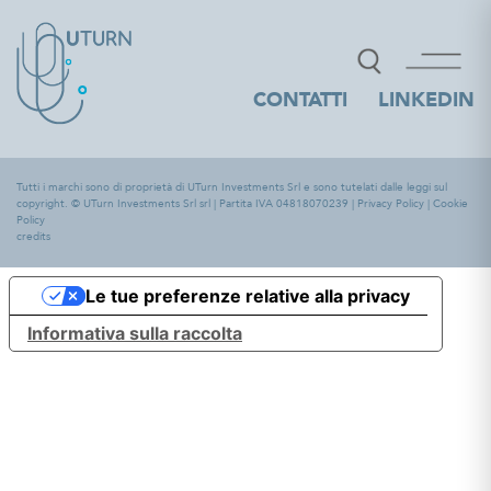
CONTATTI
LINKEDIN
Tutti i marchi sono di proprietà di UTurn Investments Srl e sono tutelati dalle leggi sul
copyright. © UTurn Investments Srl srl | Partita IVA 04818070239 |
Privacy Policy
|
Cookie
Policy
credits
Le tue preferenze relative alla privacy
Informativa sulla raccolta