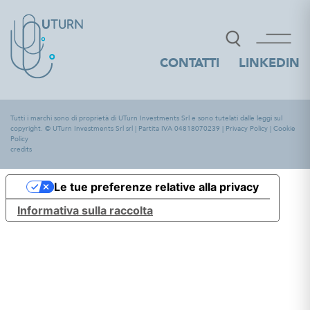
CONTATTI
LINKEDIN
Tutti i marchi sono di proprietà di UTurn Investments Srl e sono tutelati dalle leggi sul
copyright. © UTurn Investments Srl srl | Partita IVA 04818070239 |
Privacy Policy
|
Cookie
Policy
credits
Le tue preferenze relative alla privacy
Informativa sulla raccolta