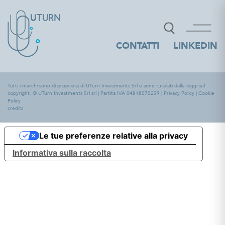
CONTATTI
LINKEDIN
Tutti i marchi sono di proprietà di UTurn Investments Srl e sono tutelati dalle leggi sul
copyright. © UTurn Investments Srl srl | Partita IVA 04818070239 |
Privacy Policy
|
Cookie
Policy
credits
Le tue preferenze relative alla privacy
Informativa sulla raccolta